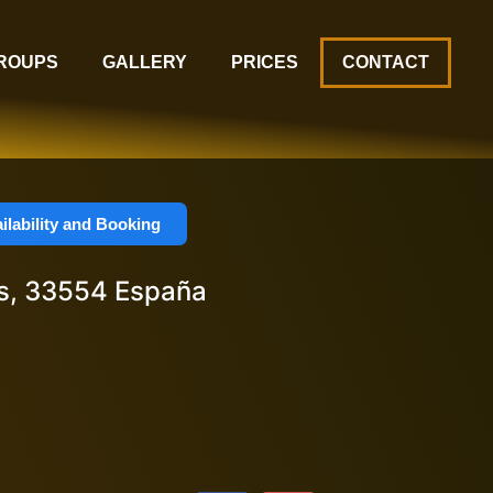
GROUPS
GALLERY
PRICES
CONTACT
ilability and Booking
as, 33554 España