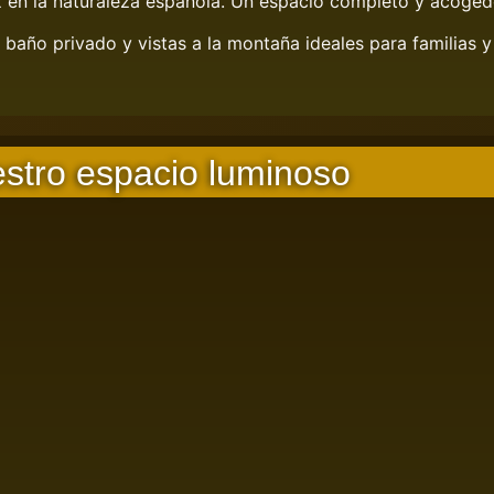
z en la naturaleza española. Un espacio completo y acoged
año privado y vistas a la montaña ideales para familias 
estro espacio luminoso