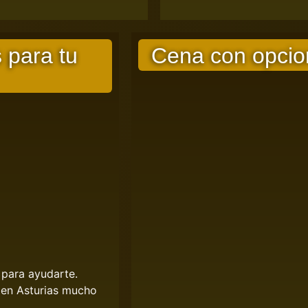
 para tu
Cena con opcio
 para ayudarte.
 en Asturias mucho